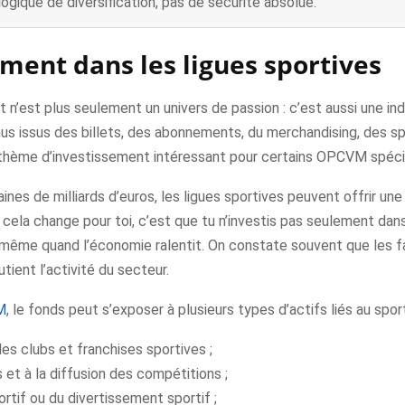
gique de diversification, pas de sécurité absolue.
ement dans les ligues sportives
 n’est plus seulement un univers de passion : c’est aussi une in
nus issus des billets, des abonnements, du merchandising, des sp
e thème d’investissement intéressant pour certains OPCVM spécia
nes de milliards d’euros, les ligues sportives peuvent offrir un
ue cela change pour toi, c’est que tu n’investis pas seulement d
même quand l’économie ralentit. On constate souvent que les fan
ient l’activité du secteur.
M
, le fonds peut s’exposer à plusieurs types d’actifs liés au sport
es clubs et franchises sportives ;
s et à la diffusion des compétitions ;
rtif ou du divertissement sportif ;