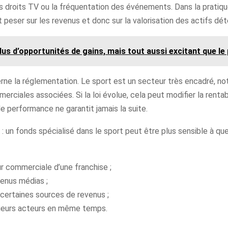
les droits TV ou la fréquentation des événements. Dans la pratiq
peser sur les revenus et donc sur la valorisation des actifs dét
plus d’opportunités de gains, mais tout aussi excitant que le 
ne la réglementation. Le sport est un secteur très encadré, not
merciales associées. Si la loi évolue, cela peut modifier la renta
de performance ne garantit jamais la suite.
et : un fonds spécialisé dans le sport peut être plus sensible à
ur commerciale d’une franchise ;
venus médias ;
 certaines sources de revenus ;
sieurs acteurs en même temps.