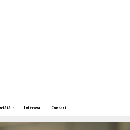
ociété
Loi travail
Contact