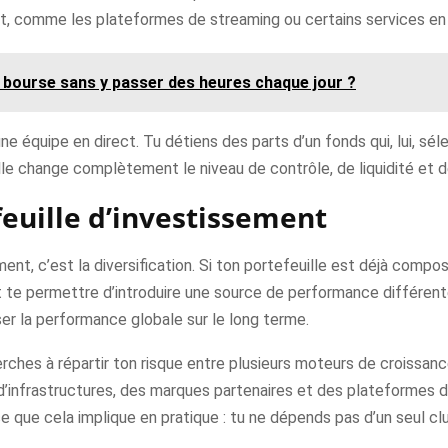
t, comme les plateformes de streaming ou certains services en 
 bourse sans y passer des heures chaque jour ?
e équipe en direct. Tu détiens des parts d’un fonds qui, lui, sél
lle change complètement le niveau de contrôle, de liquidité et d
feuille d’investissement
ent, c’est la diversification. Si ton portefeuille est déjà compos
ut te permettre d’introduire une source de performance différent
isser la performance globale sur le long terme.
herches à répartir ton risque entre plusieurs moteurs de croissa
d’infrastructures, des marques partenaires et des plateformes de
 que cela implique en pratique : tu ne dépends pas d’un seul clu