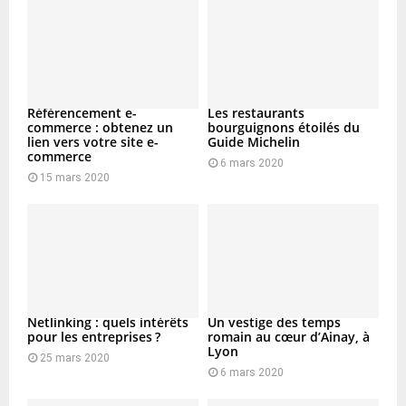
Référencement e-
Les restaurants
commerce : obtenez un
bourguignons étoilés du
lien vers votre site e-
Guide Michelin
commerce
6 mars 2020
15 mars 2020
Netlinking : quels intérêts
Un vestige des temps
pour les entreprises ?
romain au cœur d’Ainay, à
Lyon
25 mars 2020
6 mars 2020